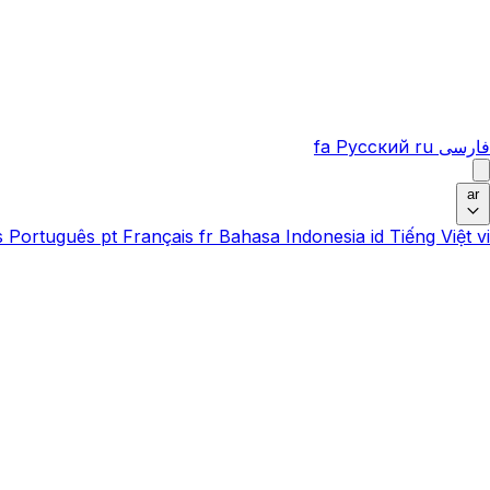
فارسی
ru
Русский
fa
ar
s
Português
pt
Français
fr
Bahasa Indonesia
id
Tiếng Việt
vi