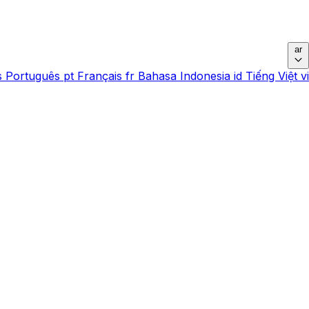
ar
s
Português
pt
Français
fr
Bahasa Indonesia
id
Tiếng Việt
vi