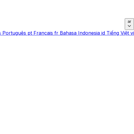
ar
s
Português
pt
Français
fr
Bahasa Indonesia
id
Tiếng Việt
vi