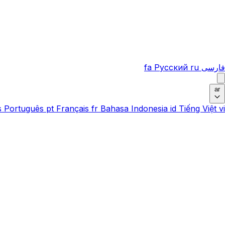
فارسی
ru
Русский
fa
ar
s
Português
pt
Français
fr
Bahasa Indonesia
id
Tiếng Việt
vi