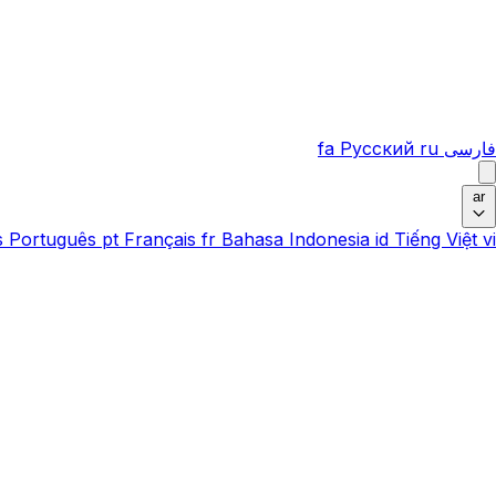
فارسی
ru
Русский
fa
ar
s
Português
pt
Français
fr
Bahasa Indonesia
id
Tiếng Việt
vi