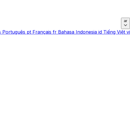
ar
s
Português
pt
Français
fr
Bahasa Indonesia
id
Tiếng Việt
vi