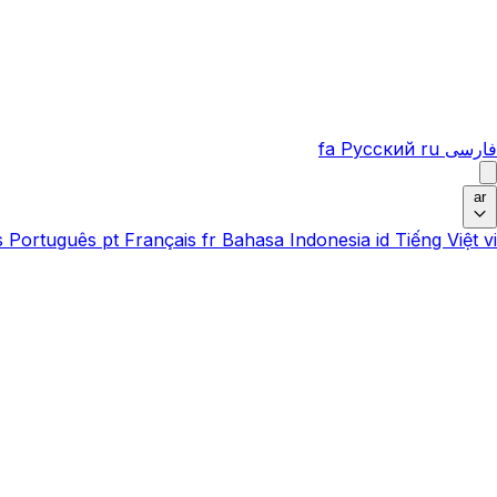
فارسی
ru
Русский
fa
ar
s
Português
pt
Français
fr
Bahasa Indonesia
id
Tiếng Việt
vi