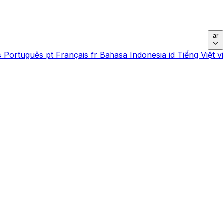
ar
s
Português
pt
Français
fr
Bahasa Indonesia
id
Tiếng Việt
vi