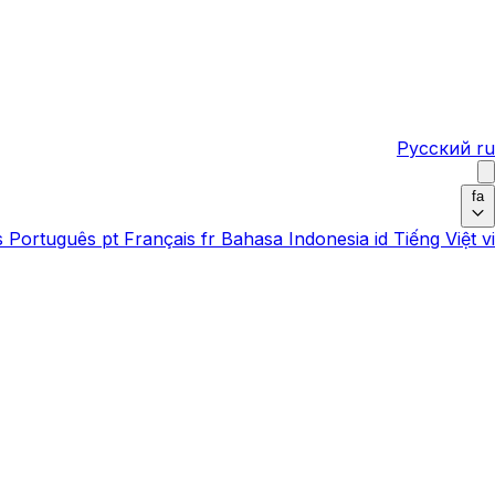
Русский
ru
fa
s
Português
pt
Français
fr
Bahasa Indonesia
id
Tiếng Việt
vi