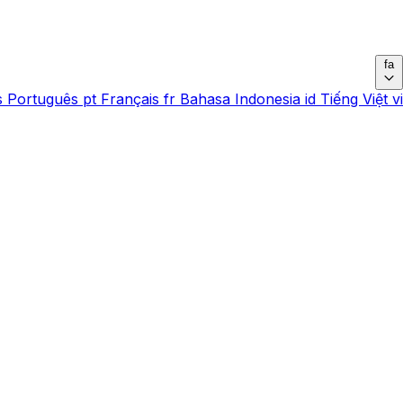
fa
s
Português
pt
Français
fr
Bahasa Indonesia
id
Tiếng Việt
vi