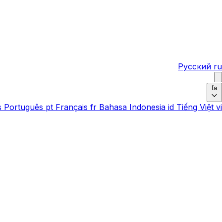
Русский
ru
fa
s
Português
pt
Français
fr
Bahasa Indonesia
id
Tiếng Việt
vi