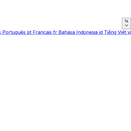
fa
s
Português
pt
Français
fr
Bahasa Indonesia
id
Tiếng Việt
vi