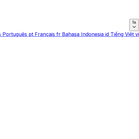
fa
s
Português
pt
Français
fr
Bahasa Indonesia
id
Tiếng Việt
vi