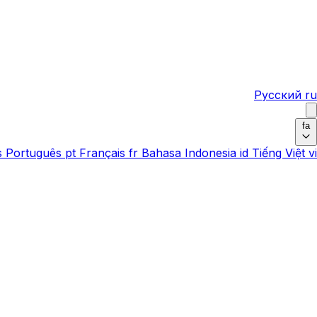
Русский
ru
fa
s
Português
pt
Français
fr
Bahasa Indonesia
id
Tiếng Việt
vi