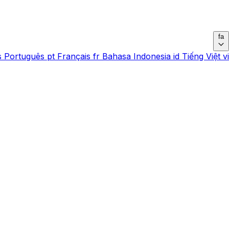
fa
s
Português
pt
Français
fr
Bahasa Indonesia
id
Tiếng Việt
vi