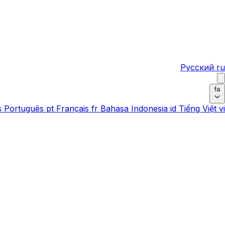
Русский
ru
fa
s
Português
pt
Français
fr
Bahasa Indonesia
id
Tiếng Việt
vi