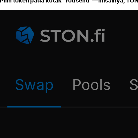
Pilih token pada kotak ‘You send’ — misalnya, TON