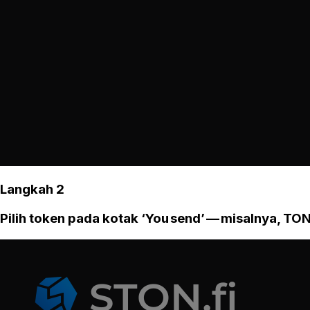
Langkah 2
Pilih token pada kotak ‘You send’ — misalnya, TON