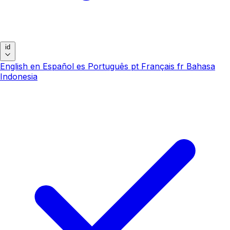
id
English
en
Español
es
Português
pt
Français
fr
Bahasa
Indonesia