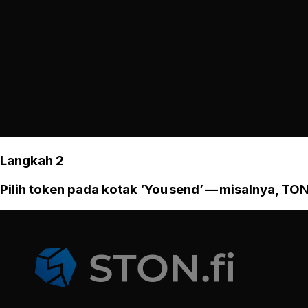
Langkah 2
Pilih token pada kotak ‘You send’ — misalnya, TON