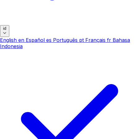
id
English
en
Español
es
Português
pt
Français
fr
Bahasa
Indonesia