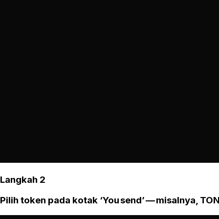
Langkah 2
Pilih token pada kotak ‘You send’ — misalnya, TON