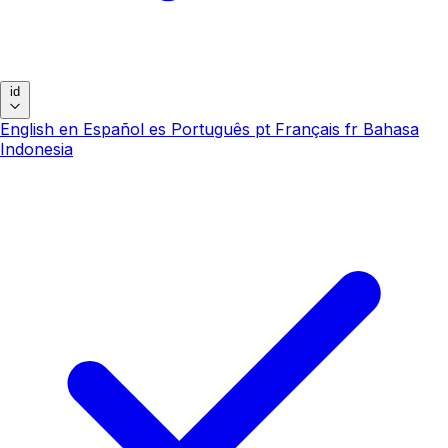
id
English
en
Español
es
Português
pt
Français
fr
Bahasa
Indonesia