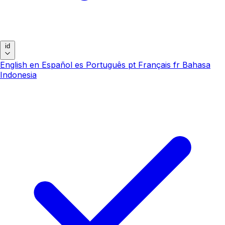
id
English
en
Español
es
Português
pt
Français
fr
Bahasa
Indonesia