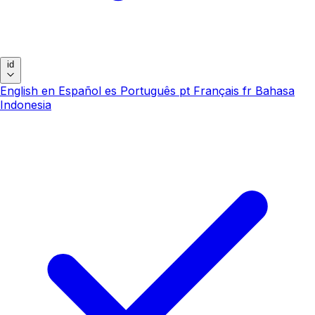
id
English
en
Español
es
Português
pt
Français
fr
Bahasa
Indonesia