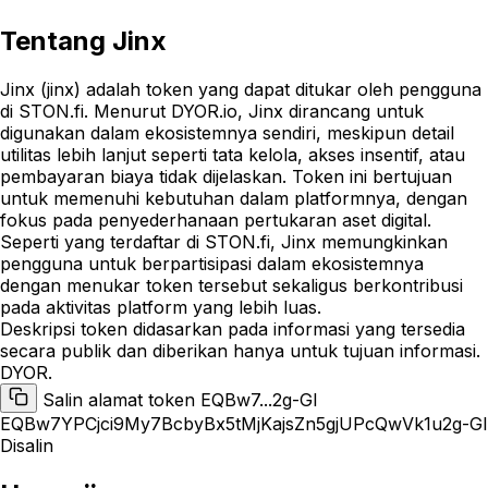
Tentang
Jinx
Jinx (jinx) adalah token yang dapat ditukar oleh pengguna
di STON.fi. Menurut DYOR.io, Jinx dirancang untuk
digunakan dalam ekosistemnya sendiri, meskipun detail
utilitas lebih lanjut seperti tata kelola, akses insentif, atau
pembayaran biaya tidak dijelaskan. Token ini bertujuan
untuk memenuhi kebutuhan dalam platformnya, dengan
fokus pada penyederhanaan pertukaran aset digital.
Seperti yang terdaftar di STON.fi, Jinx memungkinkan
pengguna untuk berpartisipasi dalam ekosistemnya
dengan menukar token tersebut sekaligus berkontribusi
pada aktivitas platform yang lebih luas.
Deskripsi token didasarkan pada informasi yang tersedia
secara publik dan diberikan hanya untuk tujuan informasi.
DYOR.
Salin alamat token EQBw7...2g-Gl
EQBw7YPCjci9My7BcbyBx5tMjKajsZn5gjUPcQwVk1u2g-Gl
Disalin