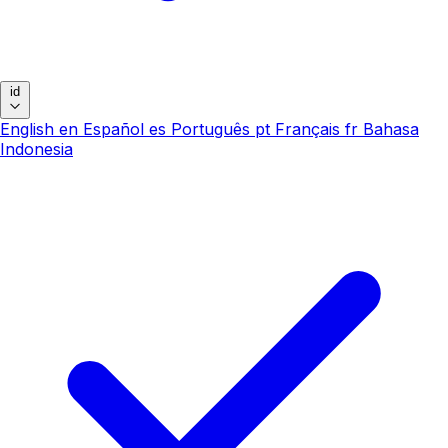
id
English
en
Español
es
Português
pt
Français
fr
Bahasa
Indonesia