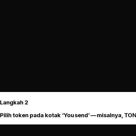
Langkah 2
Pilih token pada kotak ‘You send’ — misalnya, TON