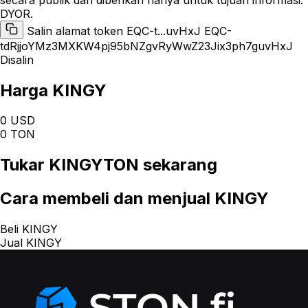
DYOR.
Salin alamat token EQC-t...uvHxJ
EQC-
tdRjjoYMz3MXKW4pj95bNZgvRyWwZ23Jix3ph7guvHxJ
Disalin
Harga KINGY
0 USD
0 TON
Tukar
KINGYTON
sekarang
Cara
membeli dan menjual KINGY
Beli KINGY
Jual KINGY