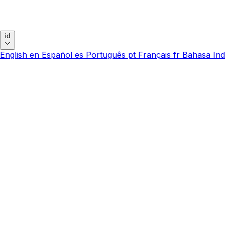
id
English
en
Español
es
Português
pt
Français
fr
Bahasa Ind