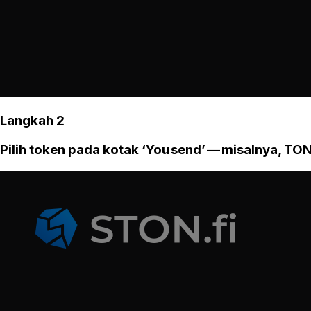
Langkah 2
Pilih token pada kotak ‘You send’ — misalnya, TON