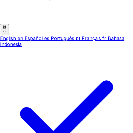
id
English
en
Español
es
Português
pt
Français
fr
Bahasa
Indonesia