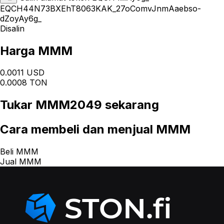
EQCH44N73BXEhT8063KAK_27oComvJnmAaebso-
dZoyAy6g_
Disalin
Harga MMM
0.0011 USD
0.0008 TON
Tukar
MMM2049
sekarang
Cara
membeli dan menjual MMM
Beli MMM
Jual MMM