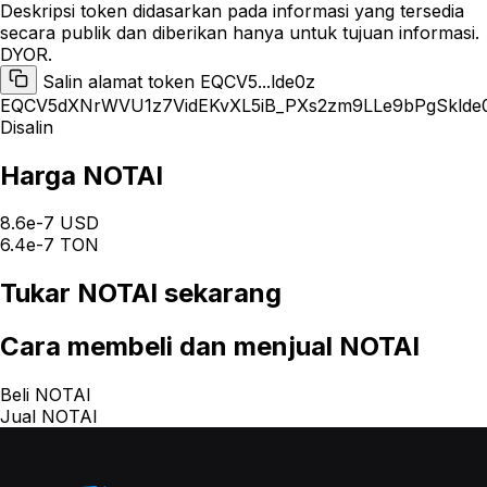
Deskripsi token didasarkan pada informasi yang tersedia
secara publik dan diberikan hanya untuk tujuan informasi.
DYOR.
Salin alamat token EQCV5...lde0z
EQCV5dXNrWVU1z7VidEKvXL5iB_PXs2zm9LLe9bPgSklde
Disalin
Harga NOTAI
8.6e-7 USD
6.4e-7 TON
Tukar
NOTAI
sekarang
Cara
membeli dan menjual NOTAI
Beli NOTAI
Jual NOTAI