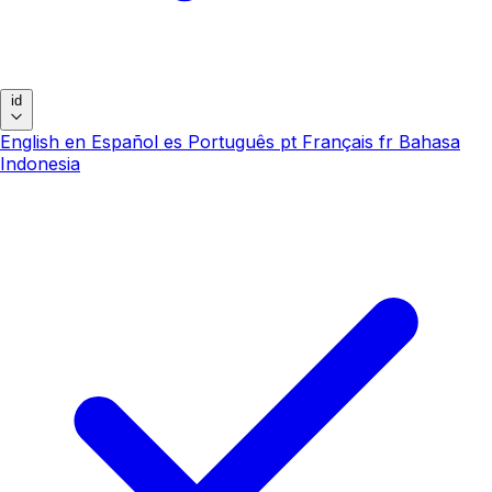
id
English
en
Español
es
Português
pt
Français
fr
Bahasa
Indonesia