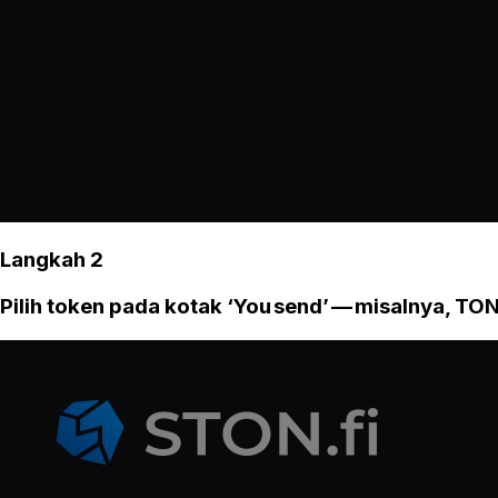
Langkah 2
Pilih token pada kotak ‘You send’ — misalnya, TON