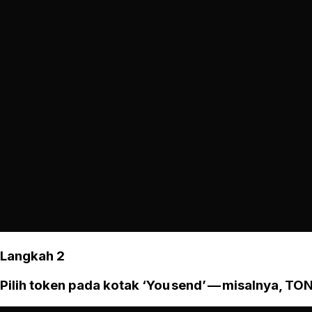
Langkah 2
Pilih token pada kotak ‘You send’ — misalnya, TON