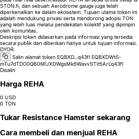
STON.fi, dan sebuah Aerodrome gauge juga telah
diperkenalkan ke dalam ekosistem. Tujuan utama token ini
adalah mendukung privasi serta mendorong adopsi TON
yang lebih luas melalui pendekatan kolektif yang dipimpin
oleh komunitas.
Deskripsi token didasarkan pada informasi yang tersedia
secara publik dan diberikan hanya untuk tujuan informasi.
DYOR.
Salin alamat token EQBXD...q43fl
EQBXDWtS-
mTu7dTDO0Q8OMUXDWgsMk6WavvSTIt5ArLq43fl
Disalin
Harga REHA
0 USD
0 TON
Tukar
Resistance Hamster
sekarang
Cara
membeli dan menjual REHA