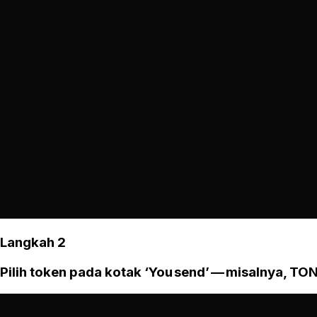
Langkah 2
Pilih token pada kotak ‘You send’ — misalnya, TON