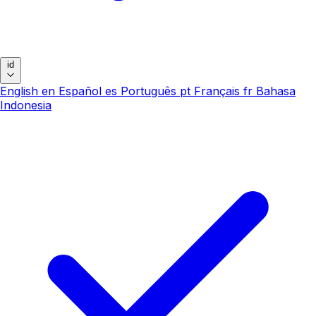
id
English
en
Español
es
Português
pt
Français
fr
Bahasa
Indonesia