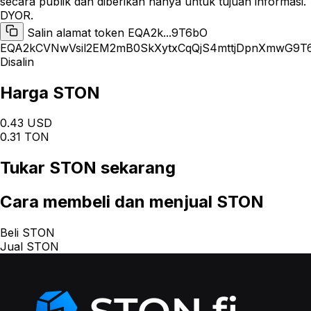
secara publik dan diberikan hanya untuk tujuan informasi.
DYOR.
Salin alamat token EQA2k...9T6bO
EQA2kCVNwVsil2EM2mB0SkXytxCqQjS4mttjDpnXmwG9T
Disalin
Harga STON
0.43 USD
0.31 TON
Tukar
STON
sekarang
Cara
membeli dan menjual STON
Beli STON
Jual STON