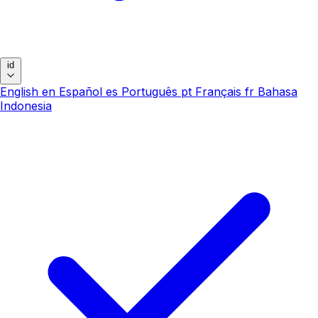
id
English
en
Español
es
Português
pt
Français
fr
Bahasa
Indonesia