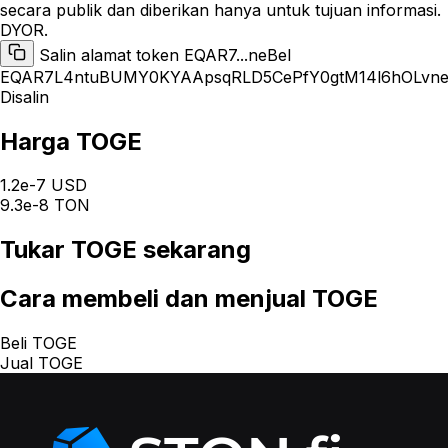
secara publik dan diberikan hanya untuk tujuan informasi.
DYOR.
Salin alamat token EQAR7...neBel
EQAR7L4ntuBUMY0KYAApsqRLD5CePfY0gtM14l6hOLvne
Disalin
Harga TOGE
1.2e-7 USD
9.3e-8 TON
Tukar
TOGE
sekarang
Cara
membeli dan menjual TOGE
Beli TOGE
Jual TOGE