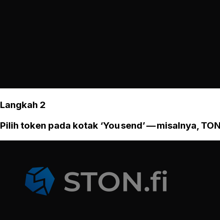
Langkah 2
Pilih token pada kotak ‘You send’ — misalnya, TON