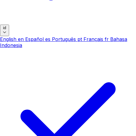
id
English
en
Español
es
Português
pt
Français
fr
Bahasa
Indonesia