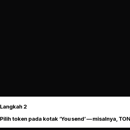
Langkah 2
Pilih token pada kotak ‘You send’ — misalnya, TON