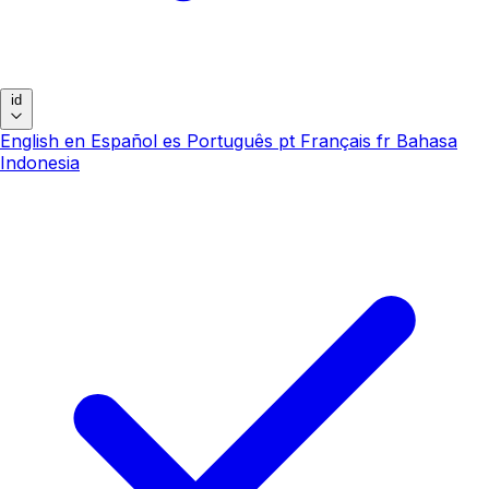
id
English
en
Español
es
Português
pt
Français
fr
Bahasa
Indonesia