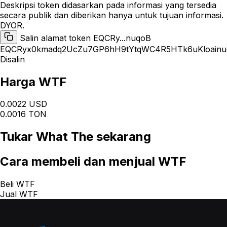
Deskripsi token didasarkan pada informasi yang tersedia
secara publik dan diberikan hanya untuk tujuan informasi.
DYOR.
Salin alamat token EQCRy...nuqoB
EQCRyx0kmadq2UcZu7GP6hH9tYtqWC4R5HTk6uKloainu
Disalin
Harga WTF
0.0022 USD
0.0016 TON
Tukar
What The
sekarang
Cara
membeli dan menjual WTF
Beli WTF
Jual WTF