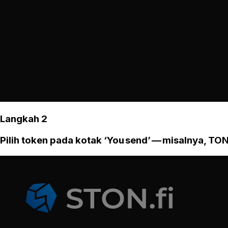
Langkah 2
Pilih token pada kotak ‘You send’ — misalnya, TON