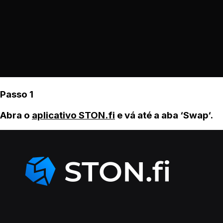
Passo 1
Abra o
aplicativo STON.fi
e vá até a aba ‘Swap‘.