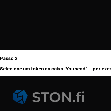
Passo 2
Selecione um token na caixa ‘You send’ — por ex