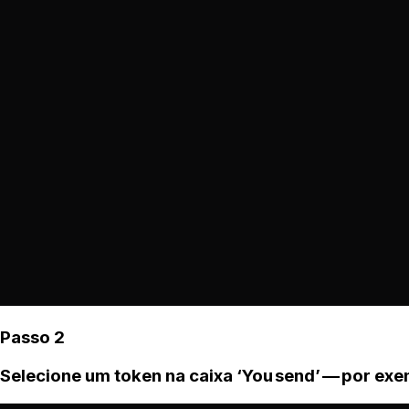
Passo 2
Selecione um token na caixa ‘You send’ — por ex