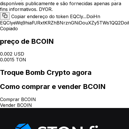
disponíveis publicamente e são fornecidas apenas para
fins informativos. DYOR.
Copiar endereço do token EQCly...DoiHn
EQClyeWq9hiaPJRxtKRZhBNrznGNiDouXZy5TWs1QQ2Doi
Copiado
preço de BCOIN
0.002 USD
0.0015 TON
Troque
Bomb Crypto
agora
Como
comprar e vender BCOIN
Comprar BCOIN
Vender BCOIN