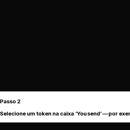
Passo 2
Selecione um token na caixa ‘You send’ — por ex