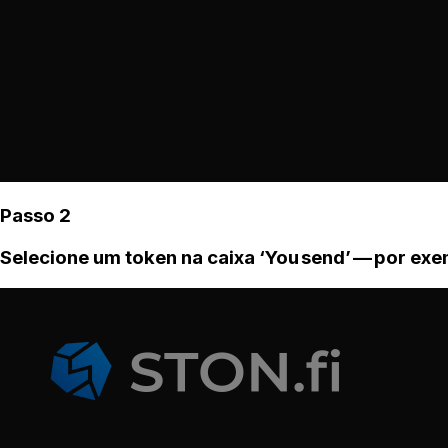
Passo 2
Selecione um token na caixa ‘You send’ — por ex