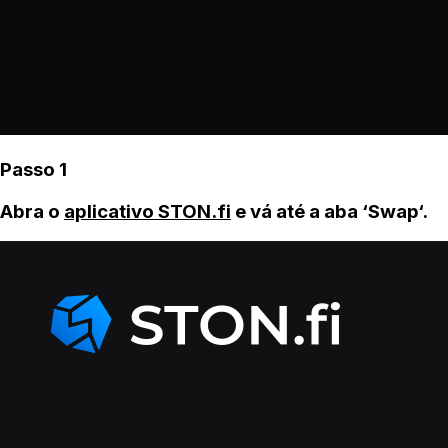
Passo 1
Abra o
aplicativo STON.fi
e vá até a aba ‘Swap‘.