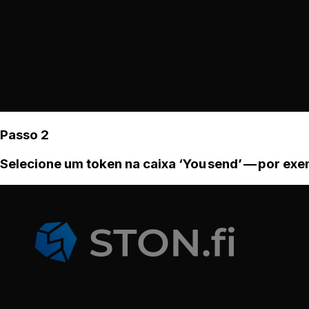
Passo 2
Selecione um token na caixa ‘You send’ — por ex