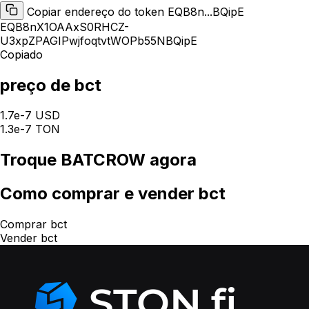
Copiar endereço do token EQB8n...BQipE
EQB8nX1OAAxS0RHCZ-
U3xpZPAGIPwjfoqtvtWOPb55NBQipE
Copiado
preço de bct
1.7e-7 USD
1.3e-7 TON
Troque
BATCROW
agora
Como
comprar e vender bct
Comprar bct
Vender bct