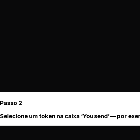
Passo 2
Selecione um token na caixa ‘You send’ — por ex