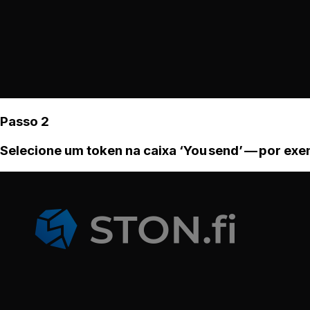
Passo 2
Selecione um token na caixa ‘You send’ — por ex