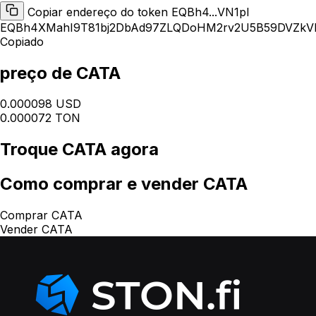
Copiar endereço do token EQBh4...VN1pl
EQBh4XMahI9T81bj2DbAd97ZLQDoHM2rv2U5B59DVZkV
Copiado
preço de CATA
0.000098 USD
0.000072 TON
Troque
CATA
agora
Como
comprar e vender CATA
Comprar CATA
Vender CATA