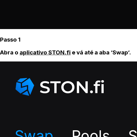
Passo 1
Abra o
aplicativo STON.fi
e vá até a aba ‘Swap‘.