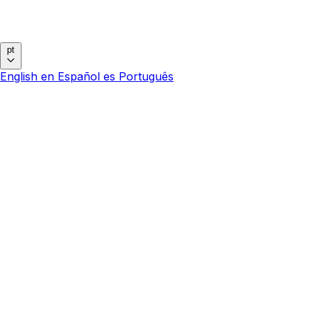
pt
English
en
Español
es
Português