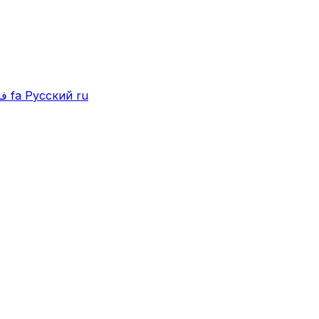
فا
fa
Русский
ru