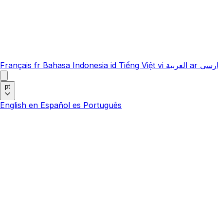
Français
fr
Bahasa Indonesia
id
Tiếng Việt
vi
العربية
ar
رسی
pt
English
en
Español
es
Português