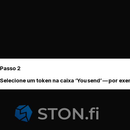
Passo 2
Selecione um token na caixa ‘You send’ — por ex