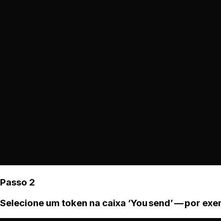
Passo 2
Selecione um token na caixa ‘You send’ — por ex