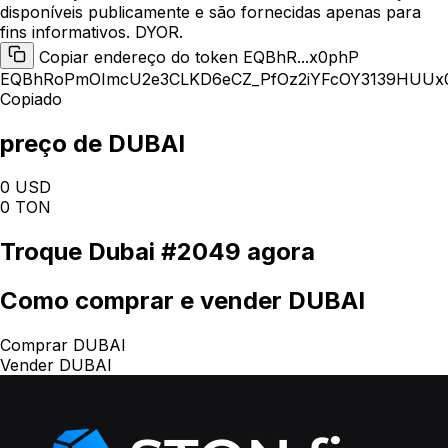
disponíveis publicamente e são fornecidas apenas para
fins informativos. DYOR.
Copiar endereço do token EQBhR...x0phP
EQBhRoPmOImcU2e3CLKD6eCZ_PfOz2iYFcOY3139HUUx
Copiado
preço de DUBAI
0 USD
0 TON
Troque
Dubai #2049
agora
Como
comprar e vender DUBAI
Comprar DUBAI
Vender DUBAI