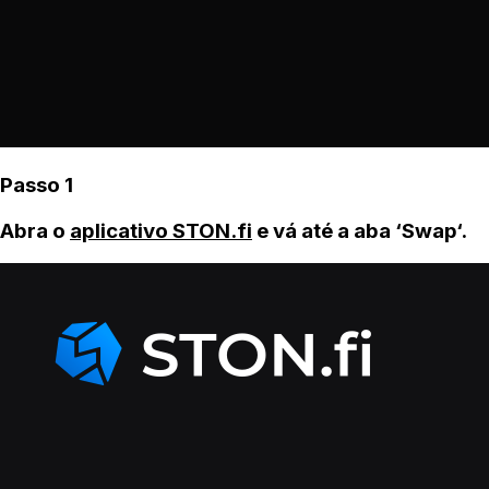
Passo 1
Abra o
aplicativo STON.fi
e vá até a aba ‘Swap‘.