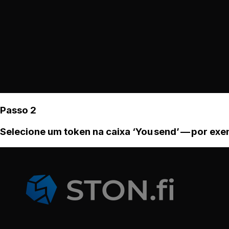
Passo 2
Selecione um token na caixa ‘You send’ — por ex