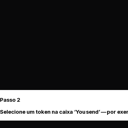
Passo 2
Selecione um token na caixa ‘You send’ — por ex