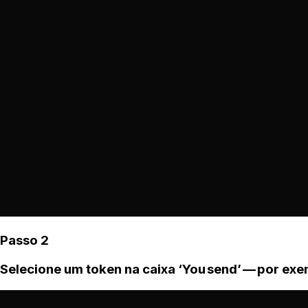
Passo 2
Selecione um token na caixa ‘You send’ — por ex