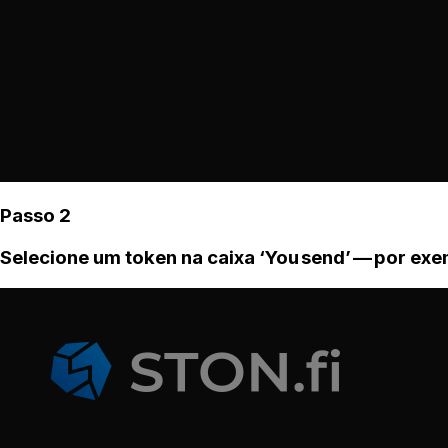
Passo 2
Selecione um token na caixa ‘You send’ — por ex