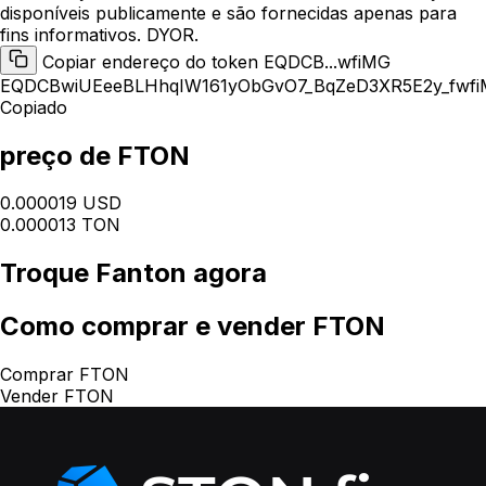
disponíveis publicamente e são fornecidas apenas para
fins informativos. DYOR.
Copiar endereço do token EQDCB...wfiMG
EQDCBwiUEeeBLHhqIW161yObGvO7_BqZeD3XR5E2y_fwf
Copiado
preço de FTON
0.000019 USD
0.000013 TON
Troque
Fanton
agora
Como
comprar e vender FTON
Comprar FTON
Vender FTON