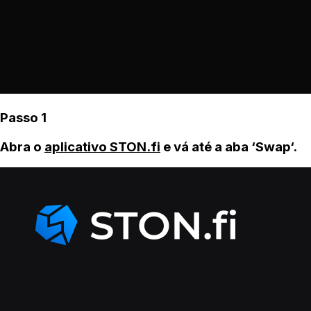
Passo 1
Abra o
aplicativo STON.fi
e vá até a aba ‘Swap‘.