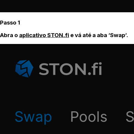
Passo 1
Abra o
aplicativo STON.fi
e vá até a aba ‘Swap‘.