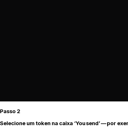
Passo 2
Selecione um token na caixa ‘You send’ — por ex