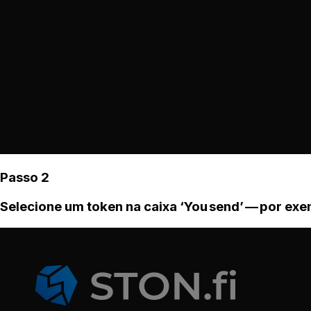
Passo 2
Selecione um token na caixa ‘You send’ — por ex