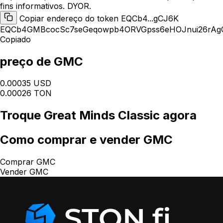
fins informativos. DYOR.
Copiar endereço do token EQCb4...gCJ6K
EQCb4GMBcocSc7seGeqowpb4ORVGpss6eHOJnui26rAg
Copiado
preço de GMC
0.00035 USD
0.00026 TON
Troque
Great Minds Classic
agora
Como
comprar e vender GMC
Comprar GMC
Vender GMC