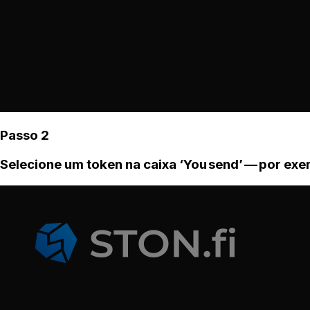
Passo 2
Selecione um token na caixa ‘You send’ — por ex