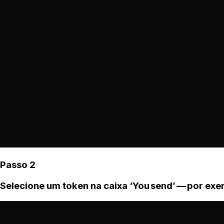
Passo 2
Selecione um token na caixa ‘You send’ — por ex