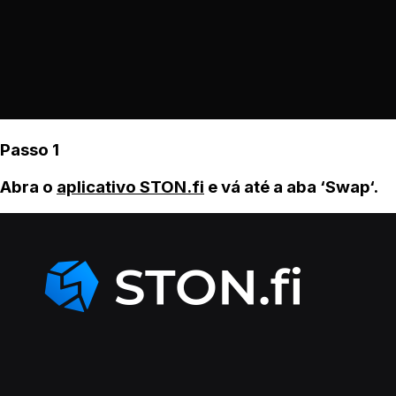
Passo 1
Abra o
aplicativo STON.fi
e vá até a aba ‘Swap‘.