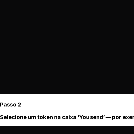
Passo 2
Selecione um token na caixa ‘You send’ — por ex