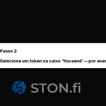
Passo 2
Selecione um token na caixa ‘You send’ — por ex