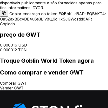
disponíveis publicamente e são fornecidas apenas para
fins informativos. DYOR.
Copiar endereço do token EQBhK...d6AFt
EQBhKT4-
OaSZaxBBcvDE4u8s3L1v8u_6cHxSJQWcztld6AFt
Copiado
preço de GWT
0.000016 USD
0.000012 TON
Troque
Goblin World Token
agora
Como
comprar e vender GWT
Comprar GWT
Vender GWT