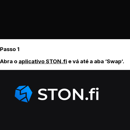
Passo 1
Abra o
aplicativo STON.fi
e vá até a aba ‘Swap‘.