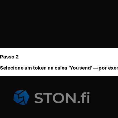
Passo 2
Selecione um token na caixa ‘You send’ — por ex