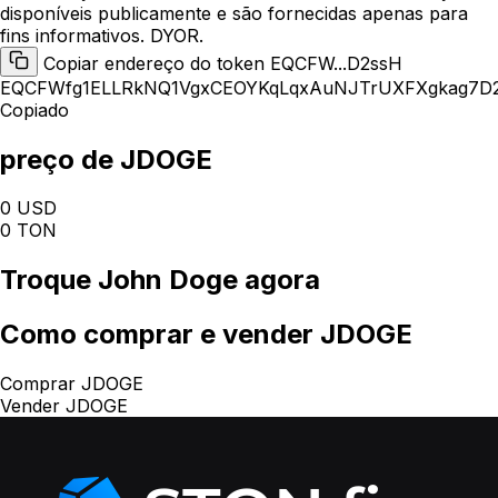
disponíveis publicamente e são fornecidas apenas para
fins informativos. DYOR.
Copiar endereço do token EQCFW...D2ssH
EQCFWfg1ELLRkNQ1VgxCEOYKqLqxAuNJTrUXFXgkag7D
Copiado
preço de JDOGE
0 USD
0 TON
Troque
John Doge
agora
Como
comprar e vender JDOGE
Comprar JDOGE
Vender JDOGE