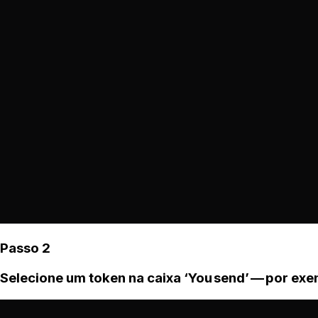
Passo 2
Selecione um token na caixa ‘You send’ — por ex