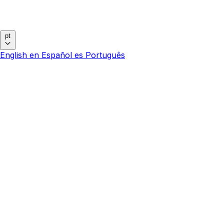
pt
English
en
Español
es
Português