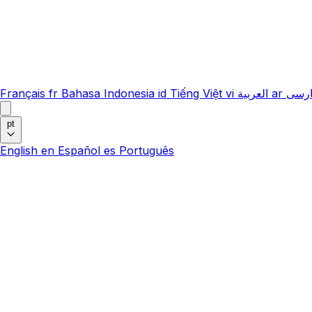
Français
fr
Bahasa Indonesia
id
Tiếng Việt
vi
العربية
ar
رسی
pt
English
en
Español
es
Português