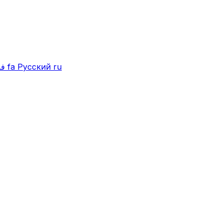
فا
fa
Русский
ru