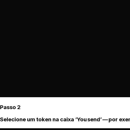
Passo 2
Selecione um token na caixa ‘You send’ — por ex