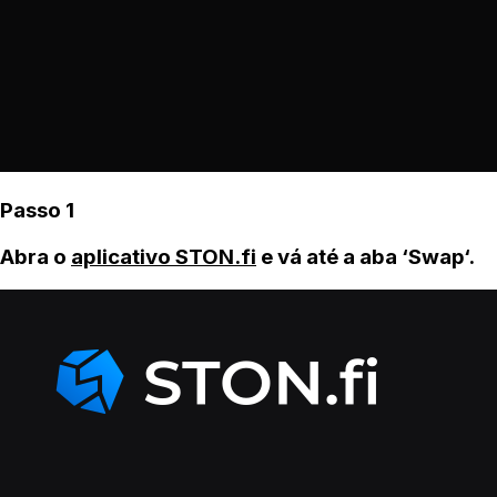
Passo 1
Abra o
aplicativo STON.fi
e vá até a aba ‘Swap‘.