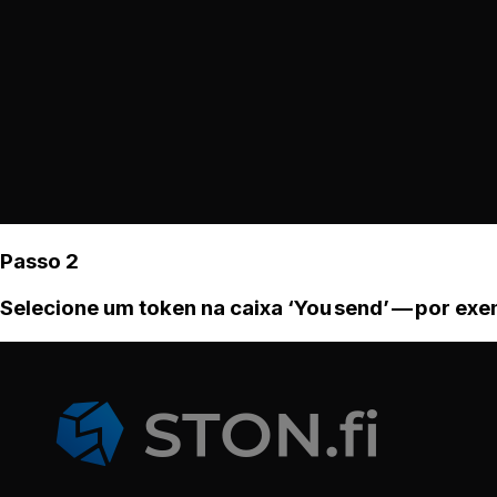
Passo 2
Selecione um token na caixa ‘You send’ — por ex