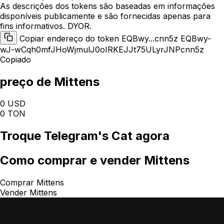
As descrições dos tokens são baseadas em informações
disponíveis publicamente e são fornecidas apenas para
fins informativos. DYOR.
Copiar endereço do token EQBwy...cnn5z
EQBwy-
wJ-wCqh0mfJHoWjmulJ0oIRKEJJt75ULyrJNPcnn5z
Copiado
preço de Mittens
0 USD
0 TON
Troque
Telegram's Cat
agora
Como
comprar e vender Mittens
Comprar Mittens
Vender Mittens