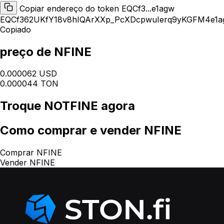
Copiar endereço do token EQCf3...e1agw
EQCf362UKfY18v8hIQArXXp_PcXDcpwuIerq9yKGFM4e1a
Copiado
preço de NFINE
0.000062 USD
0.000044 TON
Troque
NOTFINE
agora
Como
comprar e vender NFINE
Comprar NFINE
Vender NFINE