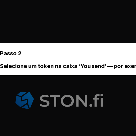
Passo 2
Selecione um token na caixa ‘You send’ — por ex