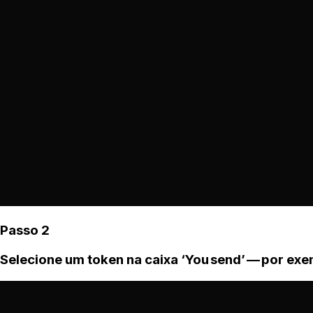
Passo 2
Selecione um token na caixa ‘You send’ — por ex