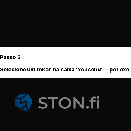
Passo 2
Selecione um token na caixa ‘You send’ — por ex