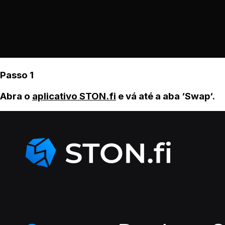
Passo 1
Abra o
aplicativo STON.fi
e vá até a aba ‘Swap‘.