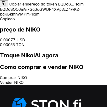
Copiar endereço do token EQDo8...-1ojm
EQDo8QC6mVi7Gq6uGWDF4XVp3cZ4wKZ-
bqKBkmhVMPm-1ojm
Copiado
preço de NIKO
0.00077 USD
0.00055 TON
Troque
NikolAI
agora
Como
comprar e vender NIKO
Comprar NIKO
Vender NIKO