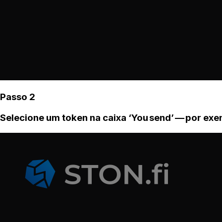
Passo 2
Selecione um token na caixa ‘You send’ — por ex