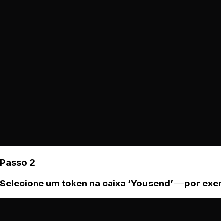
Passo 2
Selecione um token na caixa ‘You send’ — por ex