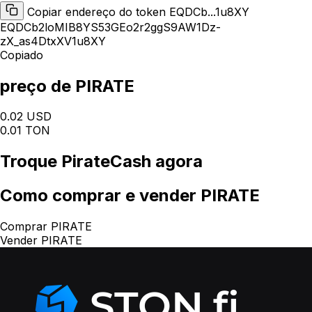
Copiar endereço do token EQDCb...1u8XY
EQDCb2loMIB8YS53GEo2r2ggS9AW1Dz-
zX_as4DtxXV1u8XY
Copiado
preço de PIRATE
0.02 USD
0.01 TON
Troque
PirateCash
agora
Como
comprar e vender PIRATE
Comprar PIRATE
Vender PIRATE