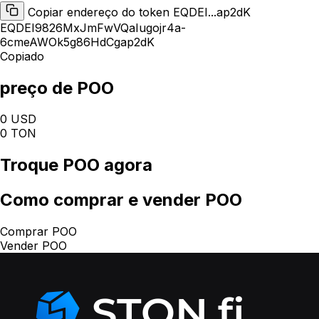
Copiar endereço do token EQDEI...ap2dK
EQDEI9826MxJmFwVQaIugojr4a-
6cmeAWOk5g86HdCgap2dK
Copiado
preço de POO
0 USD
0 TON
Troque
POO
agora
Como
comprar e vender POO
Comprar POO
Vender POO