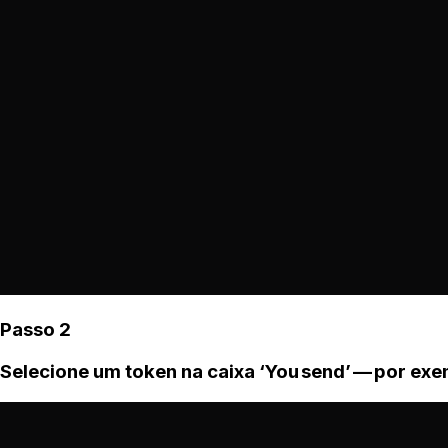
Passo 2
Selecione um token na caixa ‘You send’ — por ex