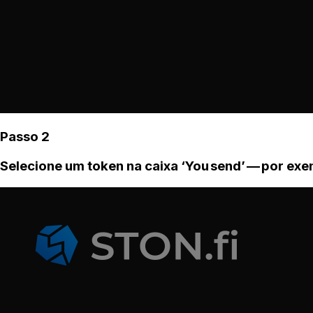
Passo 2
Selecione um token na caixa ‘You send’ — por ex