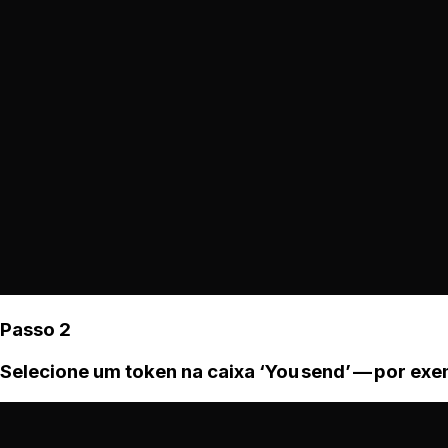
Passo 2
Selecione um token na caixa ‘You send’ — por ex