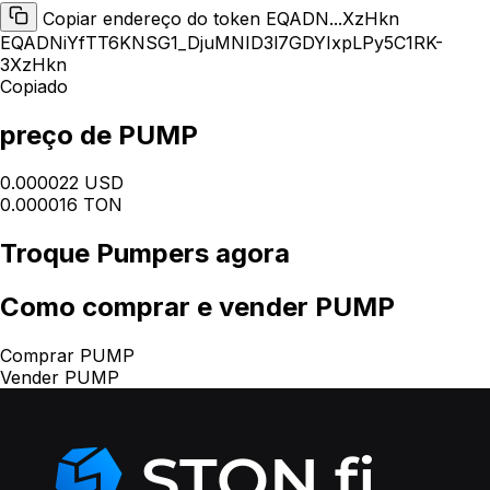
Copiar endereço do token EQADN...XzHkn
EQADNiYfTT6KNSG1_DjuMNID3l7GDYIxpLPy5C1RK-
3XzHkn
Copiado
preço de PUMP
0.000022 USD
0.000016 TON
Troque
Pumpers
agora
Como
comprar e vender PUMP
Comprar PUMP
Vender PUMP