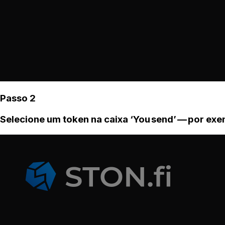
Passo 2
Selecione um token na caixa ‘You send’ — por ex