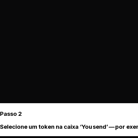
Passo 2
Selecione um token na caixa ‘You send’ — por ex