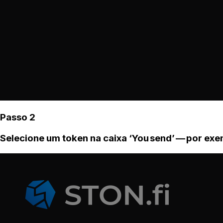
Passo 2
Selecione um token na caixa ‘You send’ — por ex