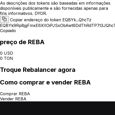
As descrições dos tokens são baseadas em informações
disponíveis publicamente e são fornecidas apenas para
fins informativos. DYOR.
Copiar endereço do token EQBYk...QhcTz
EQBYk9Rp8jgFmxE6XIIOiPJSxObAwt6DdThRdTP7t3JQhc
Copiado
preço de REBA
0 USD
0 TON
Troque
Rebalancer
agora
Como
comprar e vender REBA
Comprar REBA
Vender REBA