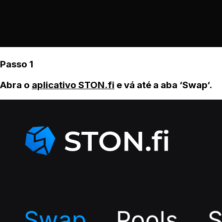
Passo 1
Abra o
aplicativo STON.fi
e vá até a aba ‘Swap‘.