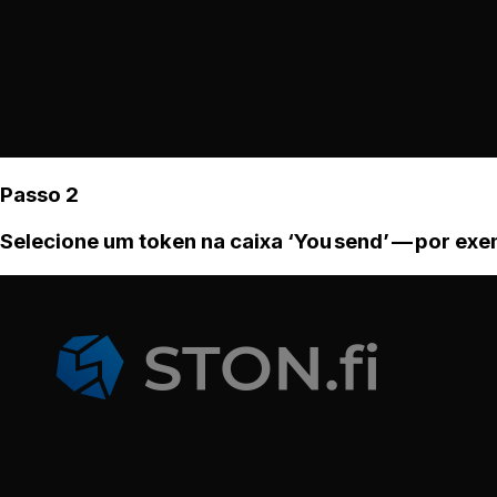
Passo 2
Selecione um token na caixa ‘You send’ — por ex