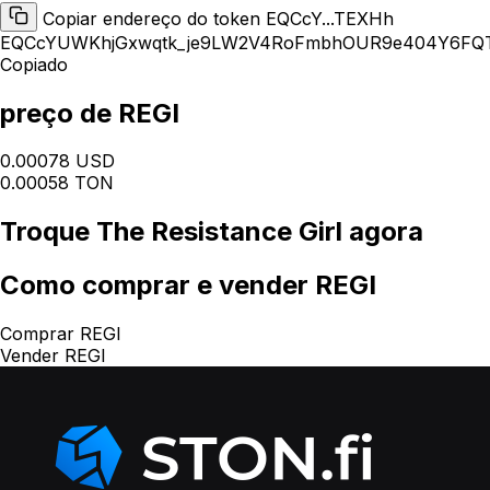
Copiar endereço do token EQCcY...TEXHh
EQCcYUWKhjGxwqtk_je9LW2V4RoFmbhOUR9e404Y6FQ
Copiado
preço de REGI
0.00078 USD
0.00058 TON
Troque
The Resistance Girl
agora
Como
comprar e vender REGI
Comprar REGI
Vender REGI