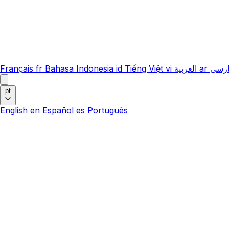
Français
fr
Bahasa Indonesia
id
Tiếng Việt
vi
العربية
ar
رسی
pt
English
en
Español
es
Português