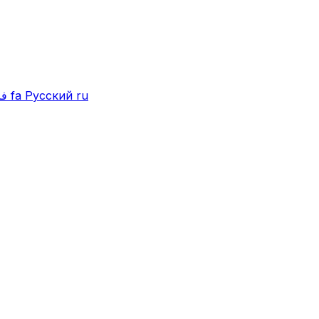
فا
fa
Русский
ru