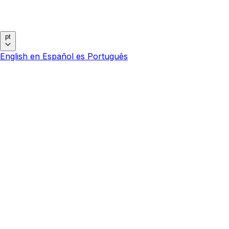
pt
English
en
Español
es
Português