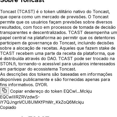
Toncast (TCAST) é o token utilitário nativo do Toncast,
que opera como um mercado de previsões. O Toncast
permite que os usuários façam previsões sobre diversos
resultados, com foco em processos de tomada de decisão
transparentes e descentralizados. TCAST desempenha um
papel central na plataforma ao permitir que os detentores
participem da governança do Toncast, incluindo decisões
sobre a alocação de receitas. Aqueles que fazem stake de
TCAST recebem uma parte da receita da plataforma, que
é distribuída através do DAO. TCAST pode ser trocado na
STON.fi, tornando-o acessível para usuários interessados
em participar do ecossistema Toncast.
As descrições dos tokens são baseadas em informações
disponíveis publicamente e são fornecidas apenas para
fins informativos. DYOR.
Copiar endereço do token EQCwI...Mckju
EQCwIlIRZRVzdwS-
iY7QJngnVCU8UMKfPhWr_KkZoQ6Mckju
Copiado