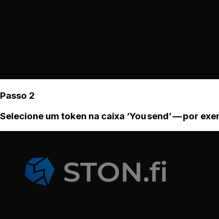
Passo 2
Selecione um token na caixa ‘You send’ — por ex