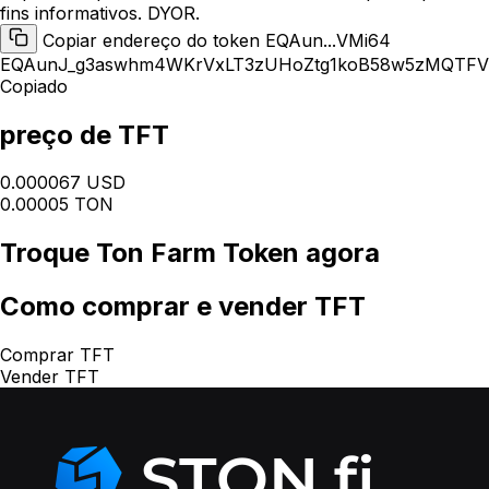
fins informativos. DYOR.
Copiar endereço do token EQAun...VMi64
EQAunJ_g3aswhm4WKrVxLT3zUHoZtg1koB58w5zMQTFV
Copiado
preço de TFT
0.000067 USD
0.00005 TON
Troque
Ton Farm Token
agora
Como
comprar e vender TFT
Comprar TFT
Vender TFT