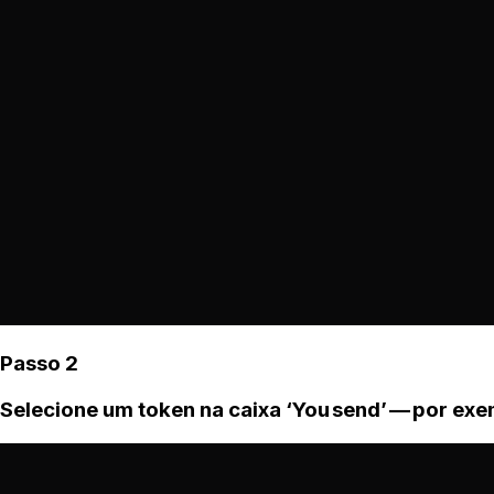
Passo 2
Selecione um token na caixa ‘You send’ — por ex