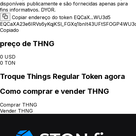
disponíveis publicamente e são fornecidas apenas para
fins informativos. DYOR.
Copiar endereço do token EQCaX...WU3d5
EQCaXA23e6IRVs6yKqjKSl_FGXq1bnIt43UFtSFOGP4WU3
Copiado
preço de THNG
0 USD
0 TON
Troque
Things Regular Token
agora
Como
comprar e vender THNG
Comprar THNG
Vender THNG