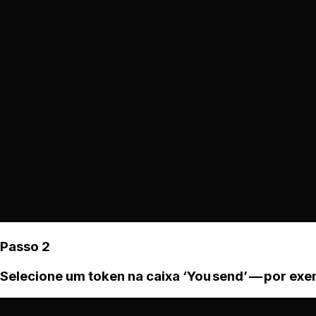
Passo 2
Selecione um token na caixa ‘You send’ — por ex