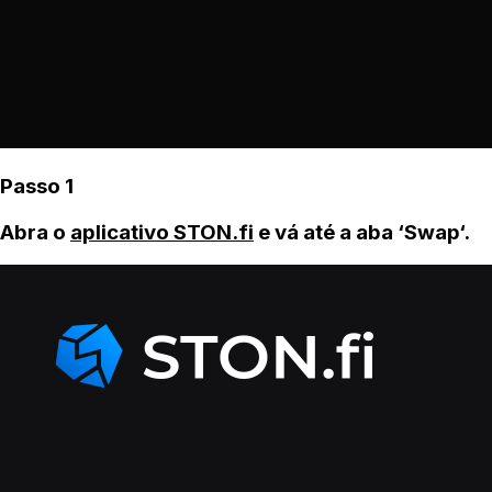
Passo 1
Abra o
aplicativo STON.fi
e vá até a aba ‘Swap‘.