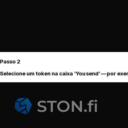
Passo 2
Selecione um token na caixa ‘You send’ — por ex