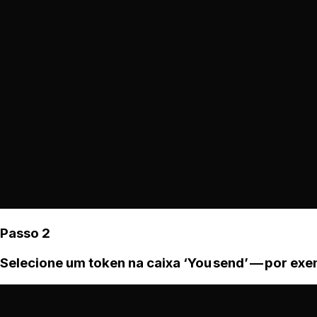
Passo 2
Selecione um token na caixa ‘You send’ — por ex