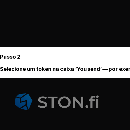
Passo 2
Selecione um token na caixa ‘You send’ — por ex