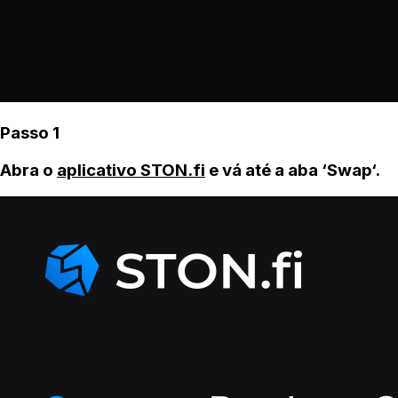
Passo 1
Abra o
aplicativo STON.fi
e vá até a aba ‘Swap‘.