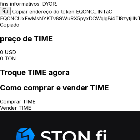
fins informativos. DYOR.
Copiar endereço do token EQCNC...lNTaC
EQCNCUxFwMsNYKTv89WuRX5pyxDCWqlgBi4Tl8zytjllN
Copiado
preço de TIME
0 USD
0 TON
Troque
TIME
agora
Como
comprar e vender TIME
Comprar TIME
Vender TIME