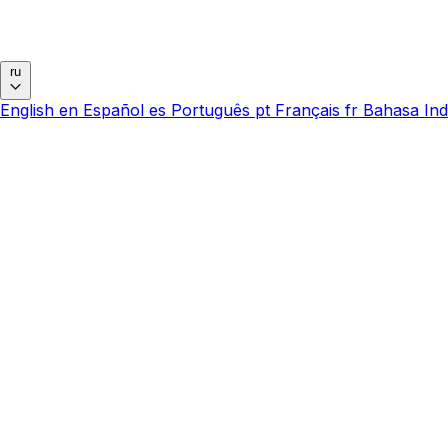
ru
English
en
Español
es
Português
pt
Français
fr
Bahasa Ind