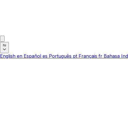
ru
English
en
Español
es
Português
pt
Français
fr
Bahasa Ind