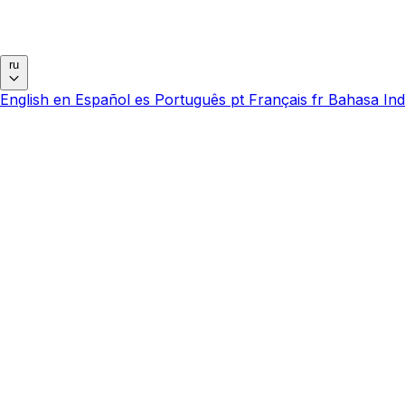
ru
English
en
Español
es
Português
pt
Français
fr
Bahasa Ind