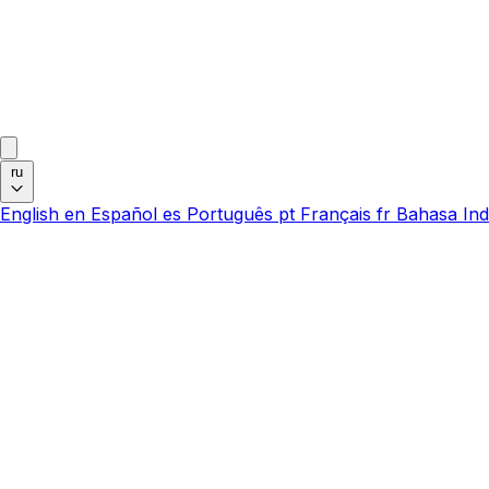
ru
English
en
Español
es
Português
pt
Français
fr
Bahasa Ind