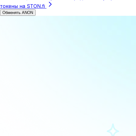
токены на STON.fi
Обменять ANON