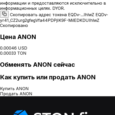
информации и предоставляются исключительно в
информационных целях. DYOR.
Скопировать адрес токена EQDv-...IhlwZ
EQDv-
yr41_CZ2urg2gfegVfa44PDPjIK9F-MilEDKDUIhlwZ
Скопировано
Цена ANON
0.00046 USD
0.00033 TON
Обменять
ANON
сейчас
Как
купить или продать ANON
Купить ANON
Продать ANON